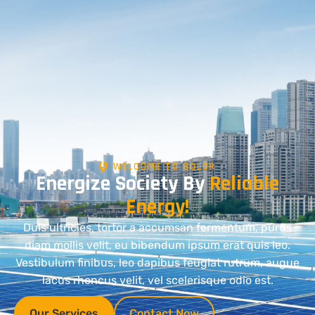
WELCOME TO SOLOR
Energize Society By
Reliable
Energy!
Duis ultricies, tortor a accumsan fermentum, purus
diam mollis velit, eu bibendum ipsum erat quis leo.
Vestibulum finibus, leo dapibus feugiat rutrum, augue
lacus rhoncus velit, vel scelerisque odio est.
Our Services
Contact Now